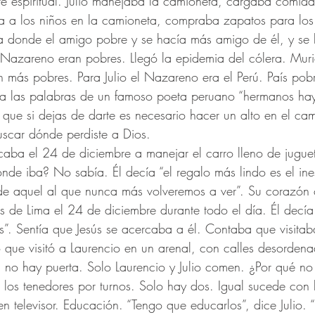
e espiritual. Julio manejaba la camioneta, cargaba comid
a a los niños en la camioneta, compraba zapatos para los 
Iba donde el amigo pobre y se hacía más amigo de él, y se
 Nazareno eran pobres. Llegó la epidemia del cólera. Muri
on más pobres. Para Julio el Nazareno era el Perú. País pob
aba las palabras de un famoso poeta peruano “hermanos hay
e que si dejas de darte es necesario hacer un alto en el cam
uscar dónde perdiste a Dios.
aba el 24 de diciembre a manejar el carro lleno de juguete
ónde iba? No sabía. Él decía “el regalo más lindo es el ine
de aquel al que nunca más volveremos a ver”. Su corazón 
 de Lima el 24 de diciembre durante todo el día. Él decía 
s”. Sentía que Jesús se acercaba a él. Contaba que visitab
 que visitó a Laurencio en un arenal, con calles desordena
s, no hay puerta. Solo Laurencio y Julio comen. ¿Por qué n
os tenedores por turnos. Solo hay dos. Igual sucede con l
en televisor. Educación. “Tengo que educarlos”, dice Julio.