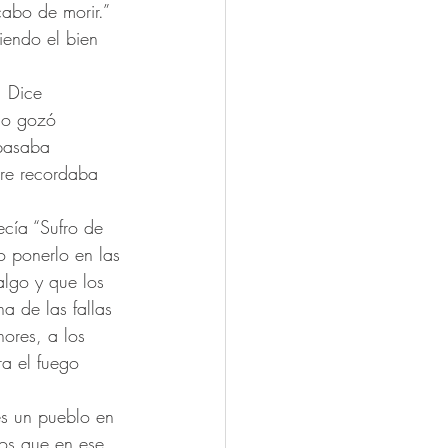
abo de morir.” 
iendo el bien 
. Dice 
ómo gozó 
 pasaba 
pre recordaba 
cía “Sufro de 
o ponerlo en las 
algo y que los 
 de las fallas 
ores, a los 
a el fuego 
ces un pueblo en 
os que en ese 