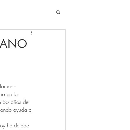
MANO
llamada 
no en la 
e 55 años de 
evando ayuda a 
“Hoy he dejado 