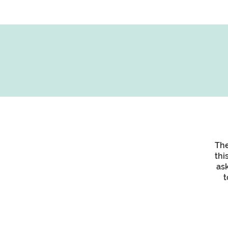
The
thi
as
t