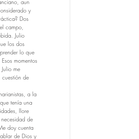
anciano, aun 
considerado y 
áctica? Dos 
 el campo, 
bida. Julio 
que los dos 
prender lo que 
s. Esos momentos 
Julio me 
s cuestión de 
arianistas, a la 
que tenía una 
idades, llore 
a necesidad de 
 Me doy cuenta 
hablar de Dios y 