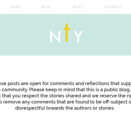
HOME
BLOG
ABOUT
CONTACT
t
N
Y
se posts are open for comments and reflections that sup
s community. Please keep in mind that this is a public blog
k that you respect the stories shared and we reserve the ri
o remove any comments that are found to be off-subject o
disrespectful towards the authors or stories.