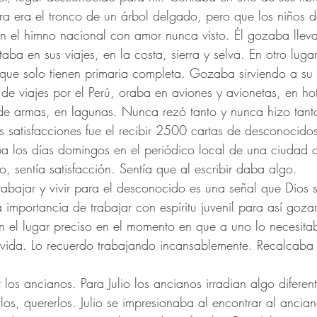
a era el tronco de un árbol delgado, pero que los niños de
an el himno nacional con amor nunca visto. Él gozaba llev
itaba en sus viajes, en la costa, sierra y selva. En otro lug
que solo tienen primaria completa. Gozaba sirviendo a su 
de viajes por el Perú, oraba en aviones y avionetas, en hot
 de armas, en lagunas. Nunca rezó tanto y nunca hizo tan
 satisfacciones fue el recibir 2500 cartas de desconocidos
ba los días domingos en el periódico local de una ciudad a
o, sentía satisfacción. Sentía que al escribir daba algo. 
rabajar y vivir para el desconocido es una señal que Dios s
 importancia de trabajar con espíritu juvenil para así goza
en el lugar preciso en el momento en que a uno lo necesit
 vida. Lo recuerdo trabajando incansablemente. Recalcaba e
los ancianos. Para Julio los ancianos irradian algo diferent
arlos, quererlos. Julio se impresionaba al encontrar al ancia