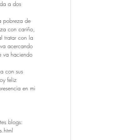
ida a dos 
a pobreza de 
eza con cariño, 
 tratar con la 
e va acercando 
e va haciendo 
da con sus 
y feliz 
 presencia en mi 
tes blogs:
s.html