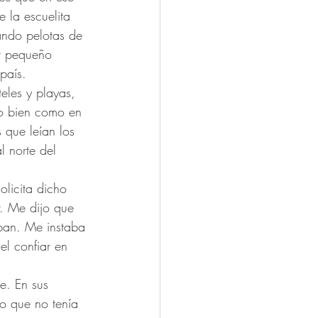
 la escuelita 
ando pelotas de 
ar pequeño 
país. 
eles y playas, 
to bien como en 
 que leían los 
l norte del 
olicita dicho 
r. Me dijo que 
aban. Me instaba 
l confiar en 
e. En sus 
no que no tenía 