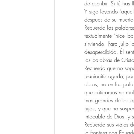
de escribir. Si tú ha
Y sigo leyendo “aquel
después de su muerte
Recuerdo las palabras
textualmente “hice loc
sirviendo. Para Julio 
desapercibido. Él sen
las palabras de Crist
Recuerdo que no sopo
reunionitis aguda; po
obras, no en las pala
que criticamos normal
más grandes de los ad
hijos, y que no sospe
intocable de Dios, y s
Recuerdo sus viajes de
la frontera con Ecuad