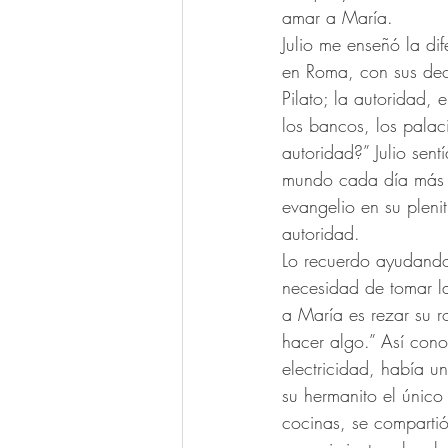
amar a María. 
Julio me enseñó la di
en Roma, con sus decr
Pilato; la autoridad, 
los bancos, los palac
autoridad?” Julio sent
mundo cada día más y
evangelio en su plenit
autoridad.
Lo recuerdo ayudando
necesidad de tomar l
a María es rezar su r
hacer algo.” Así con
electricidad, había u
su hermanito el único
cocinas, se compartió