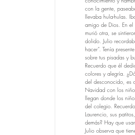
conocimiento y hambr
con la gente, paseab
llevaba hula-hulas. 
amigo de Dios. En el
murió otra, se sintier
dolido. Julio record
hacer”. Tenía present
sobre tus pisadas y b
Recuerdo que él dedic
colores y alegría. ¿D
del desconocido, es 
Navidad con los niños
llegan donde los niño
del colegio. Recuerdo
Laurencio, sus patito
demás? Hay que usar l
Julio observa que tien