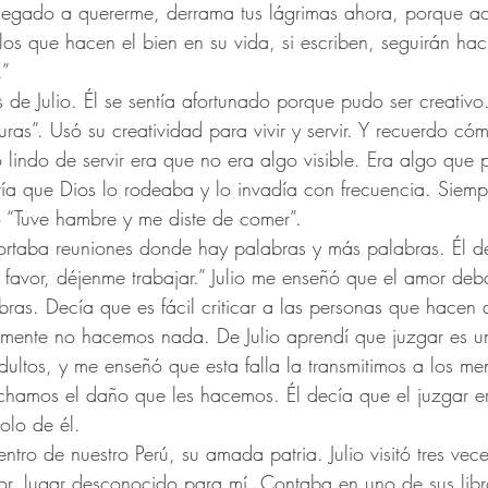
s llegado a quererme, derrama tus lágrimas ahora, porque ac
los que hacen el bien en su vida, si escriben, seguirán hac
.”
 de Julio. Él se sentía afortunado porque pudo ser creativo
uras”. Usó su creatividad para vivir y servir. Y recuerdo c
lo lindo de servir era que no era algo visible. Era algo que
tía que Dios lo rodeaba y lo invadía con frecuencia. Siem
o “Tuve hambre y me diste de comer”. 
rtaba reuniones donde hay palabras y más palabras. Él de
r favor, déjenme trabajar.” Julio me enseñó que el amor deb
bras. Decía que es fácil criticar a las personas que hacen 
mente no hacemos nada. De Julio aprendí que juzgar es una
ultos, y me enseñó que esta falla la transmitimos a los men
chamos el daño que les hacemos. Él decía que el juzgar er
olo de él. 
ntro de nuestro Perú, su amada patria. Julio visitó tres ve
or, lugar desconocido para mí. Contaba en uno de sus libr