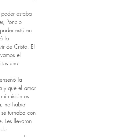
l poder estaba 
r, Poncio 
 poder está en 
á la 
ir de Cristo. El 
ivamos el 
itos una 
enseñó la 
a y que el amor 
 mi misión es 
, no había 
e se turnaba con 
. Les llevaron 
 de 