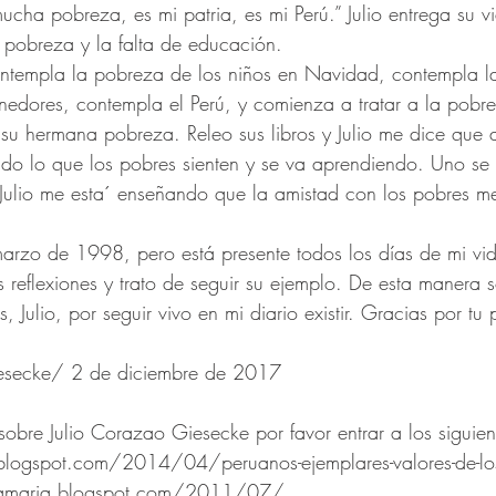
mucha pobreza, es mi patria, es mi Perú.” Julio entrega su v
 pobreza y la falta de educación.
ontempla la pobreza de los niños en Navidad, contempla l
enedores, contempla el Perú, y comienza a tratar a la pobr
 su hermana pobreza. Releo sus libros y Julio me dice que al
ndo lo que los pobres sienten y se va aprendiendo. Uno s
 Julio me esta´ enseñando que la amistad con los pobres m
 
marzo de 1998, pero está presente todos los días de mi vi
 reflexiones y trato de seguir su ejemplo. De esta manera so
 Julio, por seguir vivo en mi diario existir. Gracias por tu
esecke/ 2 de diciembre de 2017
sobre Julio Corazao Giesecke por favor entrar a los siguien
o.blogspot.com/2014/04/peruanos-ejemplares-valores-de-lo
ntamaria.blogspot.com/2011/07/