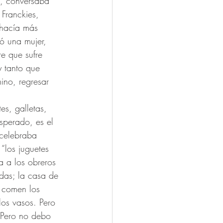
a, conversaba 
Franckies, 
 hacía más 
ó una mujer, 
re que sufre 
 tanto que 
ino, regresar 
s, galletas, 
sperado, es el 
celebraba 
“los juguetes 
a a los obreros 
das; la casa de 
o comen los 
os vasos. Pero 
 “Pero no debo 