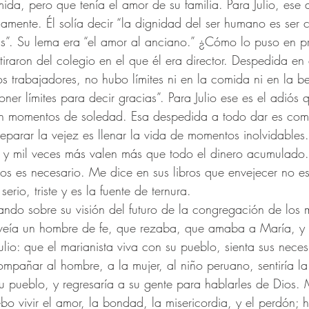
da, pero que tenía el amor de su familia. Para Julio, ese 
namente. Él solía decir “la dignidad del ser humano es ser 
. Su lema era “el amor al anciano.” ¿Cómo lo puso en pr
tiraron del colegio en el que él era director. Despedida en
s trabajadores, no hubo límites ni en la comida ni en la be
er límites para decir gracias”. Para Julio ese es el adiós 
en momentos de soledad. Esa despedida a todo dar es com
preparar la vejez es llenar la vida de momentos inolvidable
 y mil veces más valen más que todo el dinero acumulado. 
ilos es necesario. Me dice en sus libros que envejecer no e
erio, triste y es la fuente de ternura.
ando sobre su visión del futuro de la congregación de los m
l veía un hombre de fe, que rezaba, que amaba a María, y 
ulio: que el marianista viva con su pueblo, sienta sus neces
mpañar al hombre, a la mujer, al niño peruano, sentiría l
su pueblo, y regresaría a su gente para hablarles de Dios.
o vivir el amor, la bondad, la misericordia, y el perdón; 