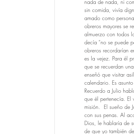
nada de nada, ni comi
sin comida, vivía dig
amado como personas”
obreros mayores se re
almuerzo con todos lo
decía “no se puede pon
obreros recordarían 
es la vejez. Para él 
que se recuerdan una
enseñó que visitar as
calendario. Es asunto s
Recuerdo a Julio habl
que él pertenecía. E
misión.  El sueño de J
con sus penas. Al aco
Dios, le hablaría de 
de que yo también deb