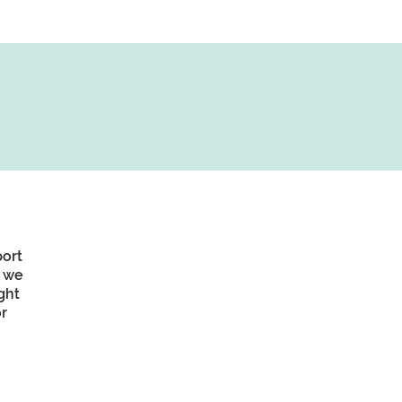
port
, we
ght
r