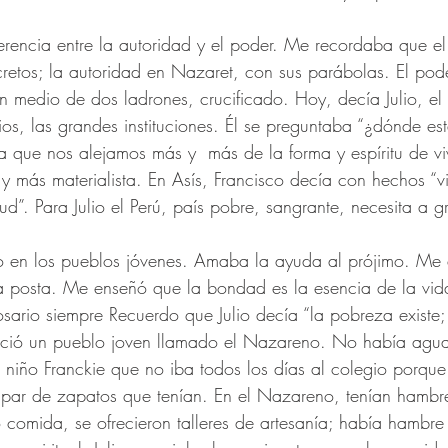
ferencia entre la autoridad y el poder. Me recordaba que e
etos; la autoridad en Nazaret, con sus parábolas. El pode
en medio de dos ladrones, crucificado. Hoy, decía Julio, el
ios, las grandes instituciones. Él se preguntaba “¿dónde est
ía que nos alejamos más y  más de la forma y espíritu de viv
 más materialista. En Asís, Francisco decía con hechos “v
ud”. Para Julio el Perú, país pobre, sangrante, necesita a gr
 en los pueblos jóvenes. Amaba la ayuda al prójimo. Me 
a posta. Me enseñó que la bondad es la esencia de la vid
osario siempre Recuerdo que Julio decía “la pobreza existe;
oció un pueblo joven llamado el Nazareno. No había agua
n niño Franckie que no iba todos los días al colegio porqu
 par de zapatos que tenían. En el Nazareno, tenían hambre
 comida, se ofrecieron talleres de artesanía; había hambre